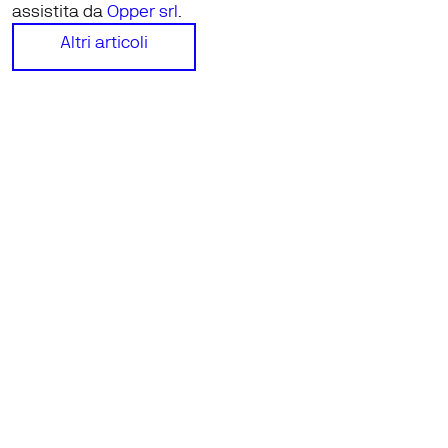
assistita da 
Opper srl
.
Altri articoli
Altri articoli
Home
Podcast