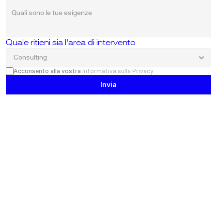
Quale ritieni sia l'area di intervento
Acconsento alla vostra 
Informativa sulla Privacy
Invia
Home
Podcast
Chi siamo
Campus
Business Units
Contatti