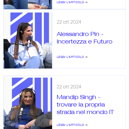
LEGGI L’ARTICOLO
22 ott 2024
Alessandro Pin -  
Incertezza e Futuro
LEGGI L’ARTICOLO
22 ott 2024
Mandip Singh - 
trovare la propria 
strada nel mondo IT
LEGGI L’ARTICOLO