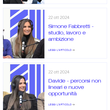
22 ott 2024
Simone Fabbretti - 
studio, lavoro e 
ambizione
LEGGI L’ARTICOLO
22 ott 2024
Davide - percorsi non 
lineari e nuove 
opportunità
LEGGI L’ARTICOLO