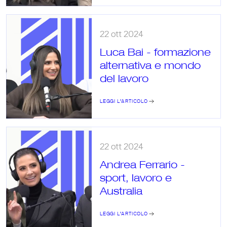
22 ott 2024
Luca Bai - formazione 
alternativa e mondo 
del lavoro
LEGGI L’ARTICOLO
22 ott 2024
Andrea Ferrario - 
sport, lavoro e 
Australia
LEGGI L’ARTICOLO