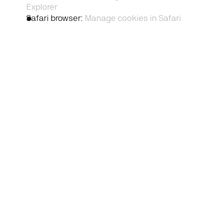
Explorer
Safari browser
: 
Manage cookies in Safari
Home
Podcast
Chi siamo
Campus
Business Units
Contatti
Consulting
Corporate Finance
Strategy
Academy
Digital