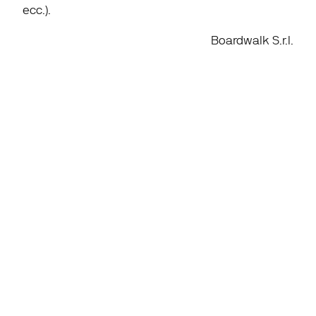
ecc.).
Boardwalk S.r.l.
Home
Podcast
Chi siamo
Campus
Business Units
Contatti
Consulting
Corporate Finance
Strategy